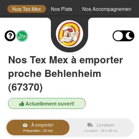
s
Nos Tex Mex
Nos Plats
Nos Accompagnements
Nos Tex Mex à emporter
proche Behlenheim
(67370)
Actuellement ouvert!
À emporter
Livraison
Préparation : 20 min
Livraison : 30 à 45 mn