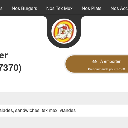
ps
Nos Burgers
Nos Tex Mex
Nos Plats
Nos Ac
er
À emporter
7370)
Précommande pour 17h50
 salades, sandwiches, tex mex, viandes