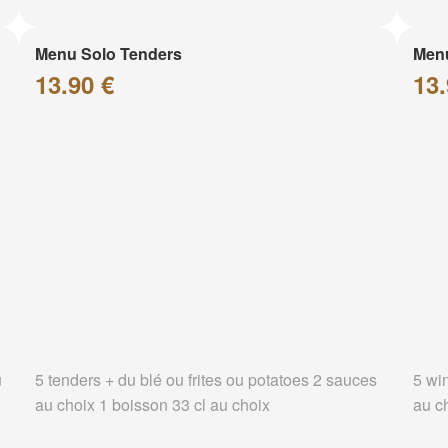
Menu Solo Tenders
Men
13.90 €
13.
u
5 tenders + du blé ou frites ou potatoes 2 sauces
5 wi
au choix 1 boisson 33 cl au choix
au c