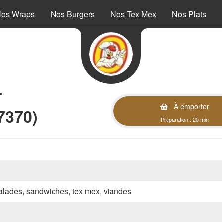
os Wraps
Nos Burgers
Nos Tex Mex
Nos Plats
r
À emporter
7370)
Préparation : 20 min
 salades, sandwiches, tex mex, viandes