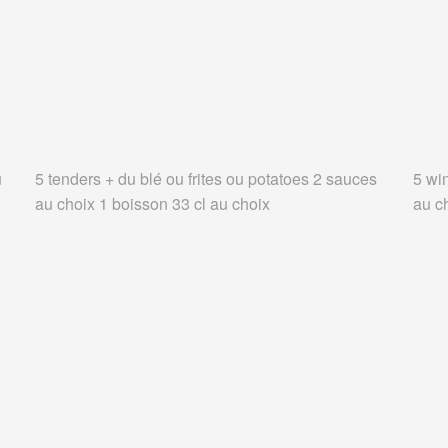
u
5 tenders + du blé ou frites ou potatoes 2 sauces
5 wi
au choix 1 boisson 33 cl au choix
au c