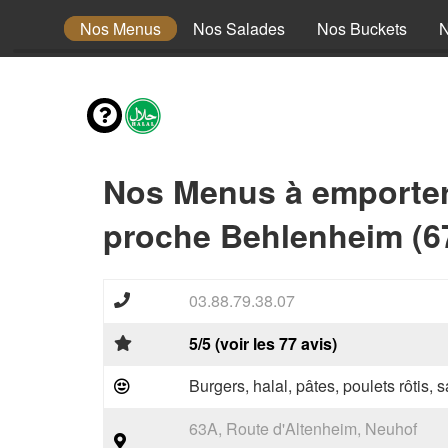
envies
Nos Menus
Nos Salades
Nos Buckets
N
Nos Menus à emporte
proche Behlenheim (6
03.88.79.38.07
5/5 (voir les 77 avis)
Burgers, halal, pâtes, poulets rôtis,
63A, Route d'Altenheim, Neuhof