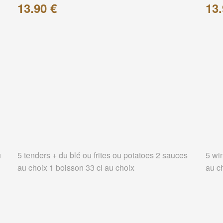
13.90 €
13.
u
5 tenders + du blé ou frites ou potatoes 2 sauces
5 wi
au choix 1 boisson 33 cl au choix
au c