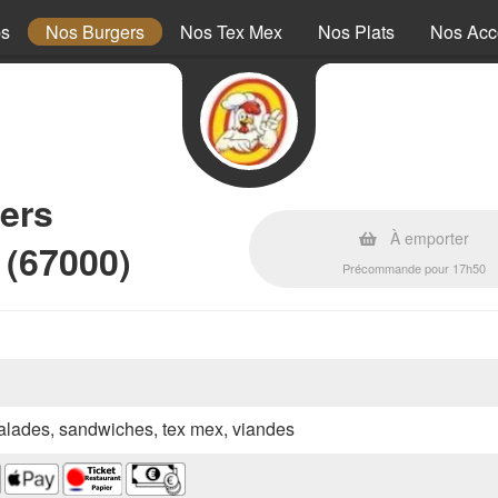
ps
Nos Burgers
Nos Tex Mex
Nos Plats
Nos Ac
ers
À emporter
 (67000)
Précommande pour 17h50
 salades, sandwiches, tex mex, viandes