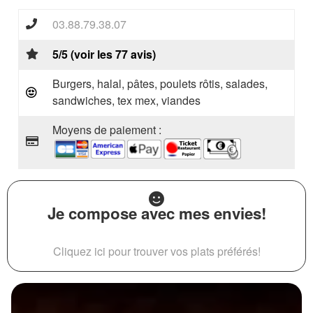
03.88.79.38.07
5/5 (voir les 77 avis)
Burgers, halal, pâtes, poulets rôtis, salades,
sandwiches, tex mex, viandes
Moyens de paiement :
Je compose avec mes envies!
Cliquez ici pour trouver vos plats préférés!