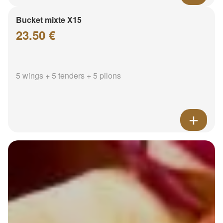
Bucket mixte X15
23.50 €
5 wings + 5 tenders + 5 pilons