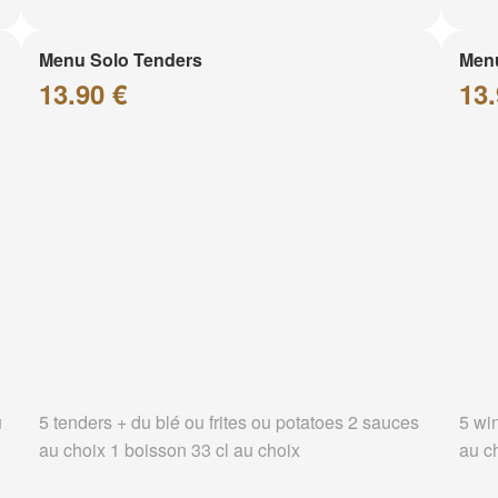
Menu Solo Tenders
Men
13.90 €
13.
u
5 tenders + du blé ou frites ou potatoes 2 sauces
5 wi
au choix 1 boisson 33 cl au choix
au c