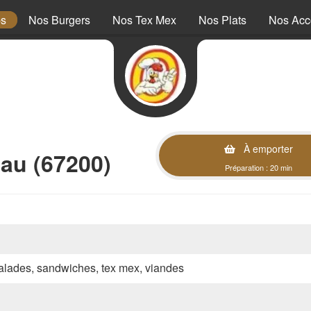
ps
Nos Burgers
Nos Tex Mex
Nos Plats
Nos Ac
À emporter
au (67200)
Préparation : 20 min
 salades, sandwiches, tex mex, viandes