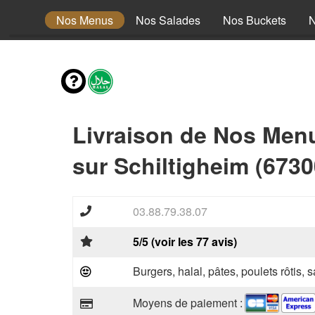
envies
Nos Menus
Nos Salades
Nos Buckets
N
Livraison de Nos Men
sur Schiltigheim (6730
03.88.79.38.07
5/5 (voir les 77 avis)
Burgers, halal, pâtes, poulets rôtis,
Moyens de paiement :