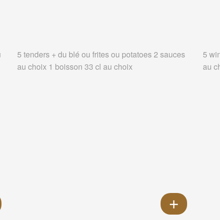
u
5 tenders + du blé ou frites ou potatoes 2 sauces
5 wi
au choix 1 boisson 33 cl au choix
au c