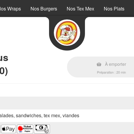
os Wraps
Nos Burgers
Nos Tex Mex
Nos Plats
us
À emporter
0)
Préparation : 20 min
 salades, sandwiches, tex mex, viandes