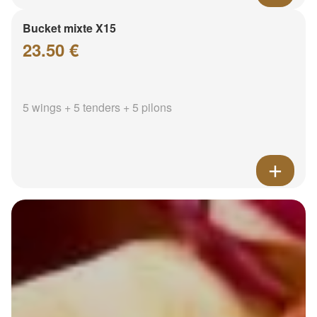
Bucket mixte X15
23.50 €
5 wings + 5 tenders + 5 pilons