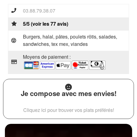
03.88.79.38.07
5/5 (voir les 77 avis)
Burgers, halal, pâtes, poulets rôtis, salades,
sandwiches, tex mex, viandes
Moyens de paiement :
Je compose avec mes envies!
Cliquez ici pour trouver vos plats préférés!