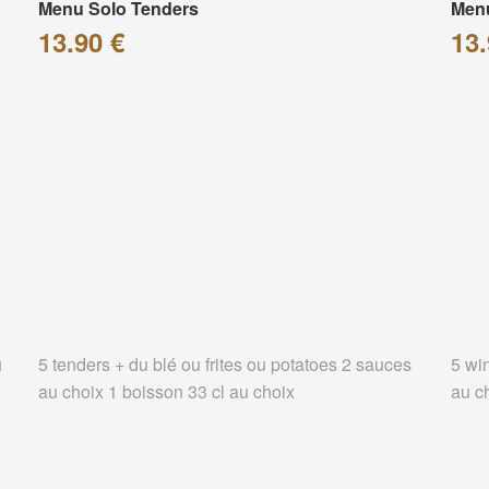
Menu Solo Tenders
Men
13.90 €
13.
u
5 tenders + du blé ou frites ou potatoes 2 sauces
5 wi
au choix 1 boisson 33 cl au choix
au c