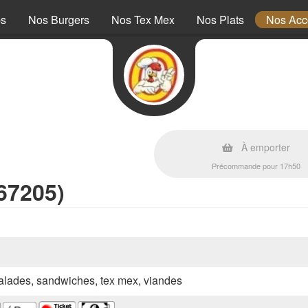
ps
Nos Burgers
Nos Tex Mex
Nos Plats
Nos Ac
À emporter
Précommande pour 17h50
67205)
 salades, sandwiches, tex mex, viandes