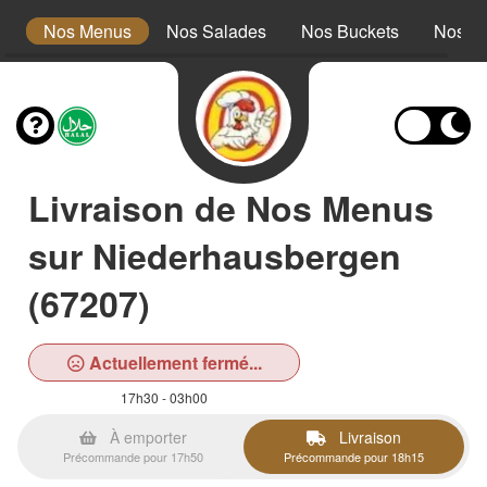
s
Nos Menus
Nos Salades
Nos Buckets
Nos W
Livraison de Nos Menus
sur Niederhausbergen
(67207)
Actuellement fermé...
17h30 - 03h00
À emporter
Livraison
Précommande pour 17h50
Précommande pour 18h15