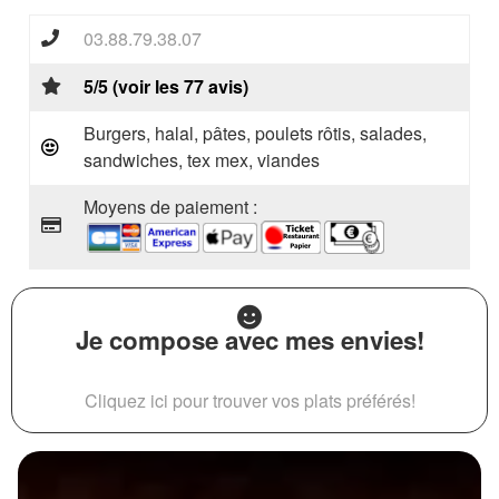
03.88.79.38.07
5/5 (voir les 77 avis)
Burgers, halal, pâtes, poulets rôtis, salades,
sandwiches, tex mex, viandes
Moyens de paiement :
Je compose avec mes envies!
Cliquez ici pour trouver vos plats préférés!