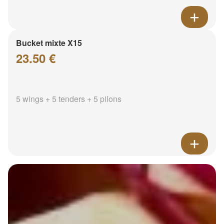
Bucket mixte X15
23.50 €
5 wings + 5 tenders + 5 pilons