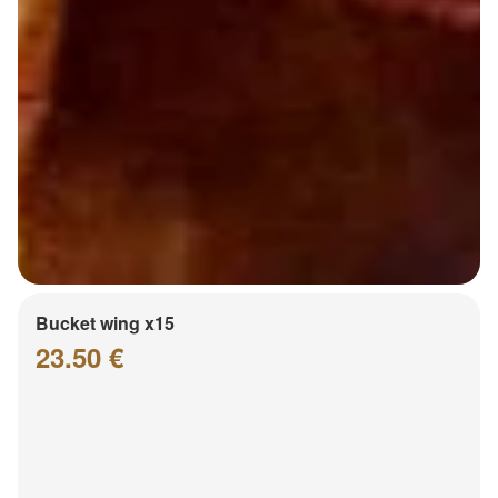
Bucket wing x15
23.50 €