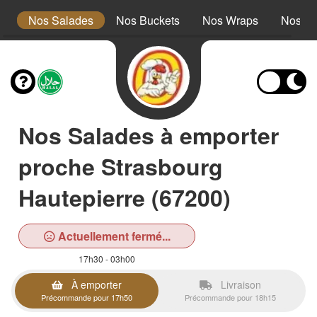
s
Nos Salades
Nos Buckets
Nos Wraps
Nos Bu
Nos Salades à emporter
proche Strasbourg
Hautepierre (67200)
Actuellement fermé...
17h30 - 03h00
À emporter
Livraison
Précommande pour 17h50
Précommande pour 18h15