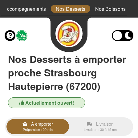
s Accompagnements
Nos Desserts
Nos Boissons
Nos Desserts à emporter
proche Strasbourg
Hautepierre (67200)
Actuellement ouvert!
À emporter
Livraison
Préparation : 20 min
Livraison : 30 à 45 mn