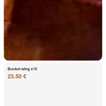
Bucket wing x15
23.50 €