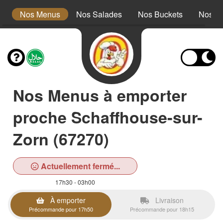
s
Nos Menus
Nos Salades
Nos Buckets
Nos W
Nos Menus à emporter
proche Schaffhouse-sur-
Zorn (67270)
Actuellement fermé...
17h30 - 03h00
À emporter
Livraison
Précommande pour 17h50
Précommande pour 18h15