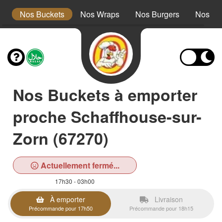
s
Nos Buckets
Nos Wraps
Nos Burgers
Nos Te
Nos Buckets à emporter
proche Schaffhouse-sur-
Zorn (67270)
Actuellement fermé...
17h30 - 03h00
À emporter
Livraison
Précommande pour 17h50
Précommande pour 18h15