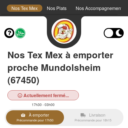
s
Nos Tex Mex
Nos Plats
Nos Accompagnements
Nos Tex Mex à emporter
proche Mundolsheim
(67450)
Actuellement fermé...
17h30 - 03h00
À emporter
Livraison
Précommande pour 17h50
Précommande pour 18h15