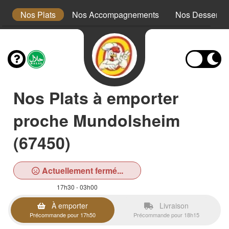
x
Nos Plats
Nos Accompagnements
Nos Desserts
Nos Plats à emporter
proche Mundolsheim
(67450)
Actuellement fermé...
17h30 - 03h00
À emporter
Livraison
Précommande pour 17h50
Précommande pour 18h15