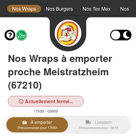
s
Nos Wraps
Nos Burgers
Nos Tex Mex
Nos Pl
Nos Wraps à emporter
proche Meistratzheim
(67210)
Actuellement fermé...
17h30 - 03h00
À emporter
Livraison
Précommande pour 17h50
Précommande pour 18h15