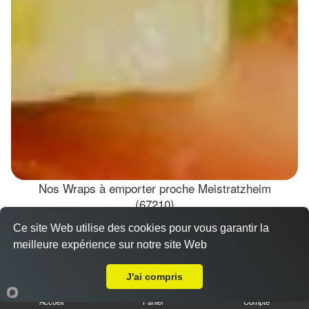
Nos Wraps à emporter proche Meistratzheim
(67210)
Ce site Web utilise des cookies pour vous garantir la
Wraps Chicken
meilleure expérience sur notre site Web
8.50 €
A Emporter sur Meistratzheim
J'ai compris
Accueil
Panier
Compte