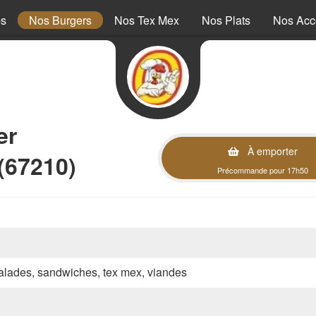
ps
Nos Burgers
Nos Tex Mex
Nos Plats
Nos Ac
er
À emporter
(67210)
Précommande pour 17h50
 salades, sandwiches, tex mex, viandes