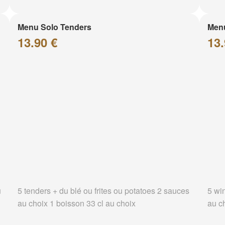
Menu Solo Tenders
Men
13.90 €
13.
u
5 tenders + du blé ou frites ou potatoes 2 sauces
5 wi
au choix 1 boisson 33 cl au choix
au c