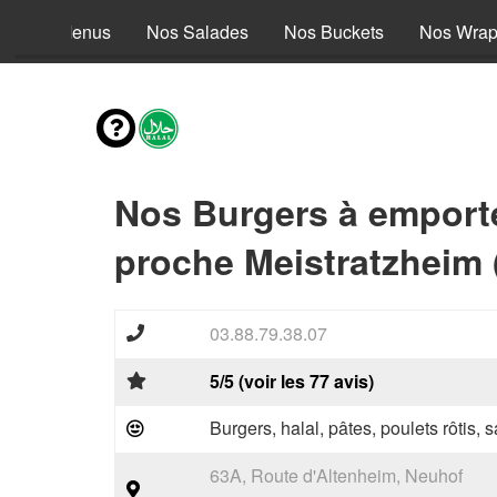
Nos Menus
Nos Salades
Nos Buckets
Nos Wra
Nos Burgers à emport
proche Meistratzheim 
03.88.79.38.07
5/5 (voir les 77 avis)
Burgers, halal, pâtes, poulets rôtis,
63A, Route d'Altenheim, Neuhof