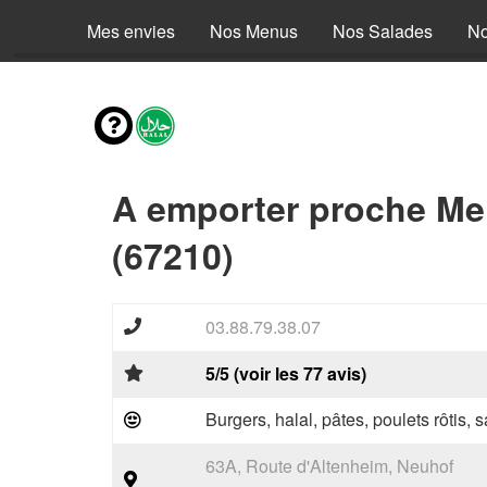
Mes envies
Nos Menus
Nos Salades
No
A emporter proche Me
(67210)
03.88.79.38.07
5/5 (voir les 77 avis)
Burgers, halal, pâtes, poulets rôtis,
63A, Route d'Altenheim, Neuhof