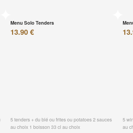
Menu Solo Tenders
Men
13.90 €
13.
u
5 tenders + du blé ou frites ou potatoes 2 sauces
5 wi
au choix 1 boisson 33 cl au choix
au c