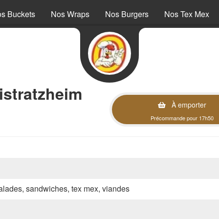
s Buckets
Nos Wraps
Nos Burgers
Nos Tex Mex
istratzheim
À emporter
Précommande pour 17h50
 salades, sandwiches, tex mex, viandes