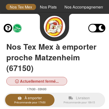
s
Nos Tex Mex
Nos Plats
Nos Accompagnements
Nos Tex Mex à emporter
proche Matzenheim
(67150)
Actuellement fermé...
17h30 - 03h00
À emporter
Livraison
Précommande pour 17h50
Précommande pour 18h15