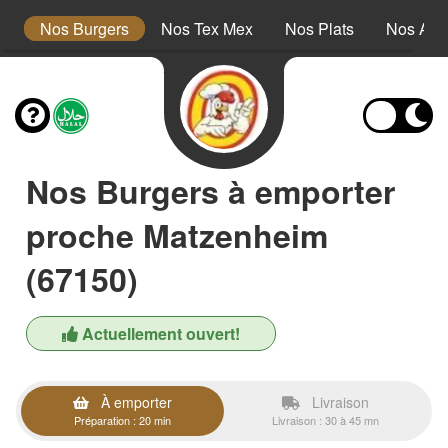
s
Nos Burgers
Nos Tex Mex
Nos Plats
Nos Ac
Nos Burgers à emporter
proche Matzenheim
(67150)
Actuellement ouvert!
À emporter
Livraison
Préparation : 20 min
Livraison : 30 à 45 mn