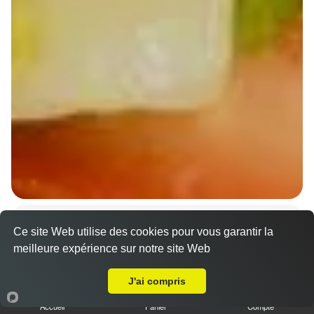
Wraps Chicken
Ce site Web utilise des cookies pour vous garantir la
8.50 €
meilleure expérience sur notre site Web
A Emporter sur Lingolsheim
J'ai compris
Salade, tomates
Accueil
Panier
Compte