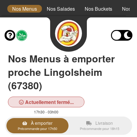
s
Nos Menus
Nos Salades
Nos Buckets
Nos W
Nos Menus à emporter
proche Lingolsheim
(67380)
Actuellement fermé...
17h30 - 03h00
À emporter
Livraison
Précommande pour 17h50
Précommande pour 18h15