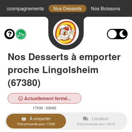
s Accompagnements
Nos Desserts
Nos Boissons
Nos Desserts à emporter
proche Lingolsheim
(67380)
Actuellement fermé...
17h30 - 03h00
À emporter
Livraison
Précommande pour 17h50
Précommande pour 18h15