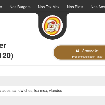
ps
Nos Burgers
Nos Tex Mex
Nos Plats
Nos Ac
er
À emporter
120)
Précommande pour 17h50
 salades, sandwiches, tex mex, viandes