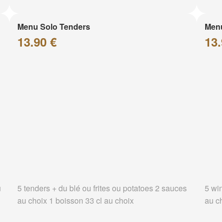
Menu Solo Tenders
Men
13.90 €
13.
u
5 tenders + du blé ou frites ou potatoes 2 sauces
5 wi
au choix 1 boisson 33 cl au choix
au c