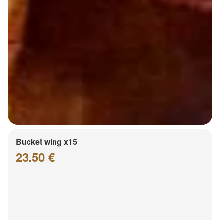
Bucket wing x15
23.50 €