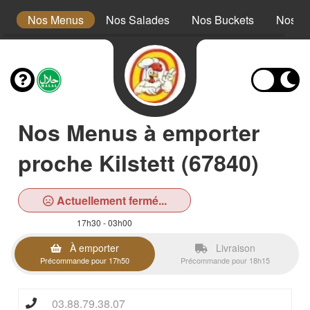
s
Nos Menus
Nos Salades
Nos Buckets
Nos W
Nos Menus à emporter
proche Kilstett (67840)
Actuellement fermé...
17h30 - 03h00
À emporter
Livraison
Précommande pour 17h50
Précommande pour 18h15
03.88.79.38.07