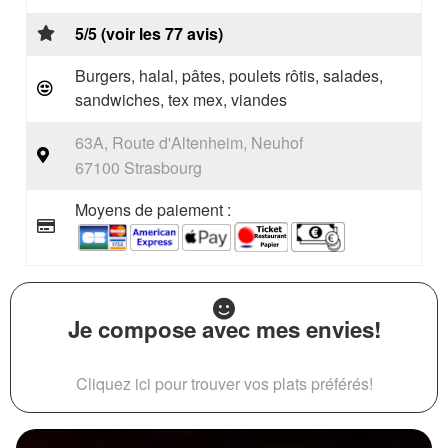
5/5 (voir les 77 avis)
Burgers, halal, pâtes, poulets rôtis, salades,
sandwiches, tex mex, viandes
63A, Route d'Altenheim, Neuhof
67100 Strasbourg
Moyens de paiement :
Je compose avec mes envies!
Cliquez ici pour trouver vos plats préférés!