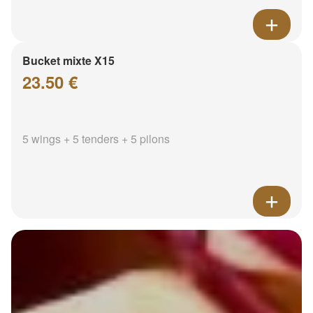
Bucket mixte X15
23.50 €
5 wings + 5 tenders + 5 pilons