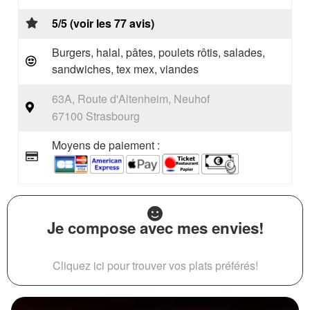
5/5 (voir les 77 avis)
Burgers, halal, pâtes, poulets rôtis, salades,
sandwiches, tex mex, viandes
63A, Route d'Altenheim, Neuhof
67100 Strasbourg
Moyens de paiement :
Je compose avec mes envies!
Cliquez ici pour trouver vos plats préférés!