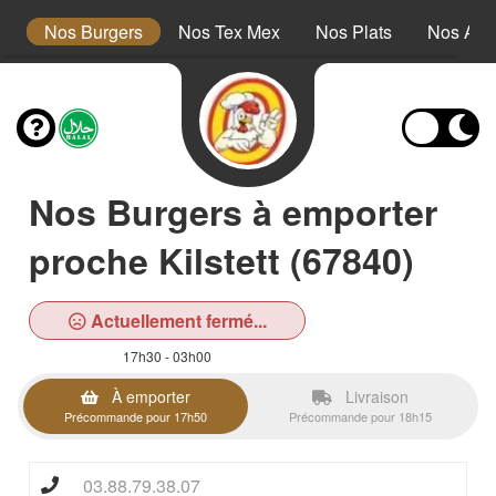
s
Nos Burgers
Nos Tex Mex
Nos Plats
Nos Ac
Nos Burgers à emporter
proche Kilstett (67840)
Actuellement fermé...
17h30 - 03h00
À emporter
Livraison
Précommande pour 17h50
Précommande pour 18h15
03.88.79.38.07