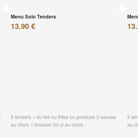
Menu Solo Tenders
Men
13.90 €
13.
u
5 tenders + du blé ou frites ou potatoes 2 sauces
5 wi
au choix 1 boisson 33 cl au choix
au c