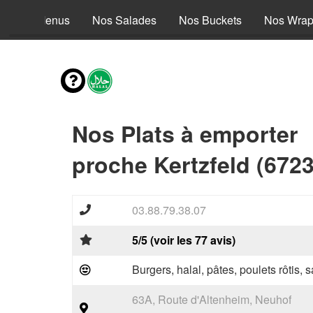
Nos Menus
Nos Salades
Nos Buckets
Nos Wra
Nos Plats à emporter
proche Kertzfeld (6723
03.88.79.38.07
5/5 (voir les 77 avis)
Burgers, halal, pâtes, poulets rôtis,
63A, Route d'Altenheim, Neuhof