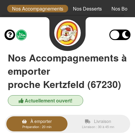
ts
Nos Accompagnements
Nos Desserts
Nos Boiss
Nos Accompagnements à
emporter
proche Kertzfeld (67230)
Actuellement ouvert!
À emporter
Livraison
Préparation : 20 min
Livraison : 30 à 45 mn