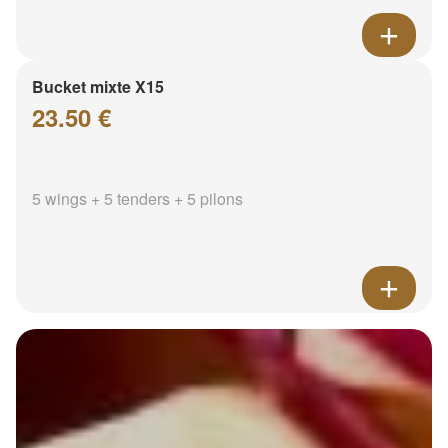
Bucket mixte X15
23.50 €
5 wings + 5 tenders + 5 pilons