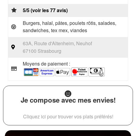
5/5 (voir les 77 avis)
Burgers, halal, pâtes, poulets rôtis, salades,
sandwiches, tex mex, viandes
63A, Route d'Altenheim, Neuhof
67100 Strasbourg
Moyens de paiement :
Je compose avec mes envies!
Cliquez ici pour trouver vos plats préférés!