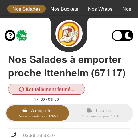
s
Nos Salades
Nos Buckets
Nos Wraps
Nos Bu
Nos Salades à emporter
proche Ittenheim (67117)
Actuellement fermé...
17h30 - 03h00
À emporter
Livraison
Précommande pour 17h50
Précommande pour 18h15
03.88.79.38.07