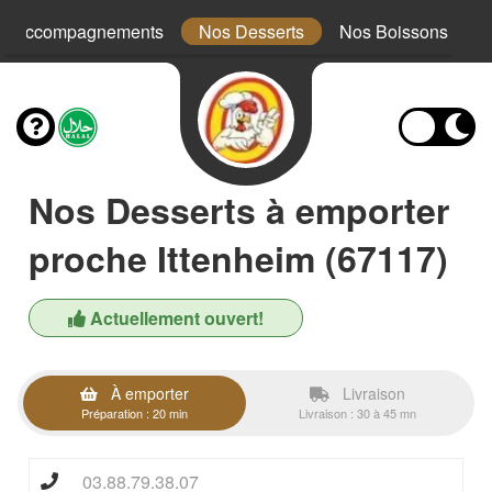
s Accompagnements
Nos Desserts
Nos Boissons
Nos Desserts à emporter
proche Ittenheim (67117)
Actuellement ouvert!
À emporter
Livraison
Préparation : 20 min
Livraison : 30 à 45 mn
03.88.79.38.07