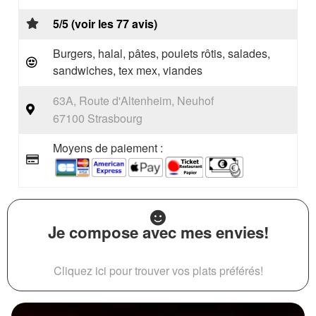
5/5 (voir les 77 avis)
Burgers, halal, pâtes, poulets rôtis, salades,
sandwiches, tex mex, viandes
63A, Route d'Altenheim, Neuhof
67100 Strasbourg
Moyens de paiement :
Je compose avec mes envies!
Cliquez ici pour trouver vos plats préférés!