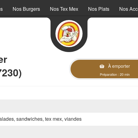
ps
Nos Burgers
Nos Tex Mex
Nos Plats
Nos Ac
er
À emporter
7230)
Préparation : 20 min
 salades, sandwiches, tex mex, viandes