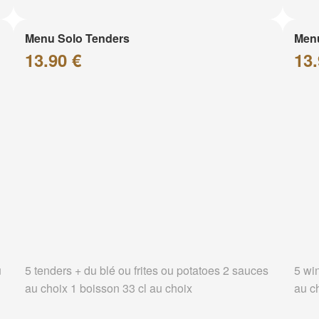
Menu Solo Tenders
Men
13.90 €
13.
u
5 tenders + du blé ou frites ou potatoes 2 sauces
5 wi
au choix 1 boisson 33 cl au choix
au c