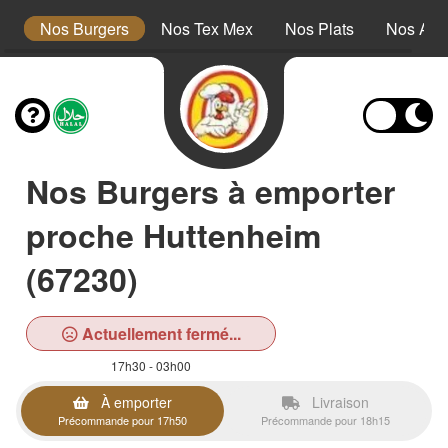
s
Nos Burgers
Nos Tex Mex
Nos Plats
Nos Ac
Nos Burgers à emporter
proche Huttenheim
(67230)
Actuellement fermé...
17h30 - 03h00
À emporter
Livraison
Précommande pour 17h50
Précommande pour 18h15