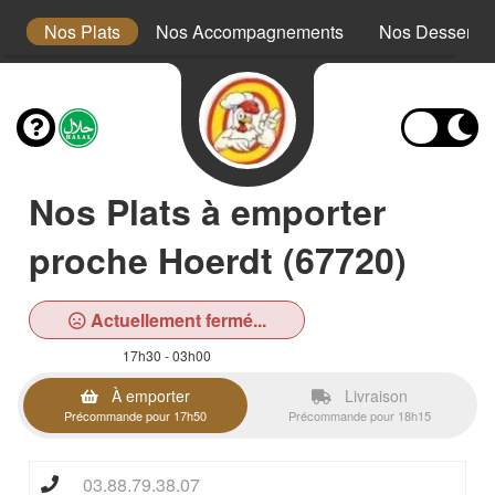
x
Nos Plats
Nos Accompagnements
Nos Desserts
Nos Plats à emporter
proche Hoerdt (67720)
Actuellement fermé...
17h30 - 03h00
À emporter
Livraison
Précommande pour 17h50
Précommande pour 18h15
03.88.79.38.07