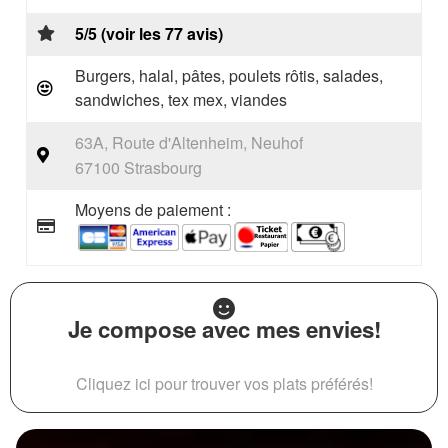
5/5 (voir les 77 avis)
Burgers, halal, pâtes, poulets rôtis, salades,
sandwiches, tex mex, viandes
63A, Route d'Altenheim, Neuhof
67100 Strasbourg
Moyens de paiement :
Je compose avec mes envies!
Cliquez ici pour trouver vos plats préférés!