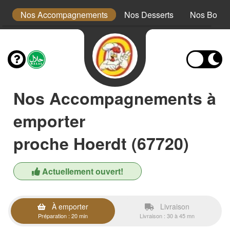
ts
Nos Accompagnements
Nos Desserts
Nos Boiss
Nos Accompagnements à
emporter
proche Hoerdt (67720)
Actuellement ouvert!
À emporter
Livraison
Préparation : 20 min
Livraison : 30 à 45 mn