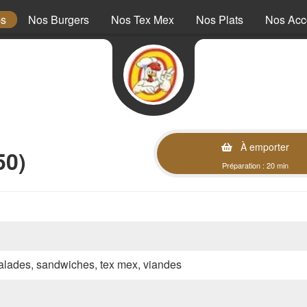
ps
Nos Burgers
Nos Tex Mex
Nos Plats
Nos Ac
À emporter
50)
Préparation : 20 min
 salades, sandwiches, tex mex, viandes