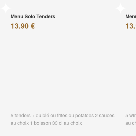
Menu Solo Tenders
Men
13.90 €
13.
u
5 tenders + du blé ou frites ou potatoes 2 sauces
5 wi
au choix 1 boisson 33 cl au choix
au c