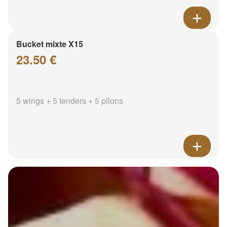
Bucket mixte X15
23.50 €
5 wings + 5 tenders + 5 pilons