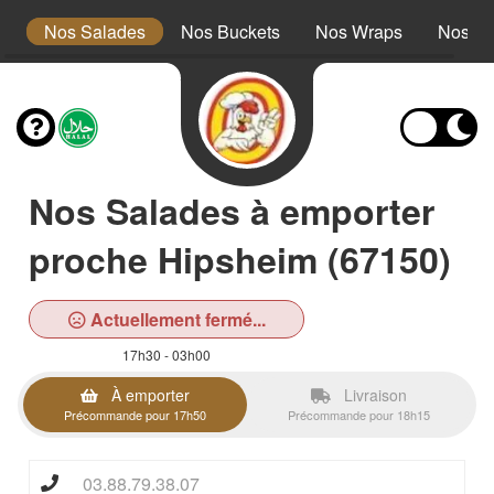
s
Nos Salades
Nos Buckets
Nos Wraps
Nos Bu
Nos Salades à emporter
proche Hipsheim (67150)
Actuellement fermé...
17h30 - 03h00
À emporter
Livraison
Précommande pour 17h50
Précommande pour 18h15
03.88.79.38.07