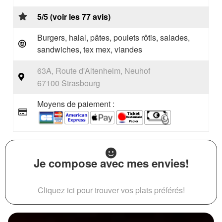
5/5 (voir les 77 avis)
Burgers, halal, pâtes, poulets rôtis, salades,
sandwiches, tex mex, viandes
63A, Route d'Altenheim, Neuhof
67100 Strasbourg
Moyens de paiement :
Je compose avec mes envies!
Cliquez ici pour trouver vos plats préférés!