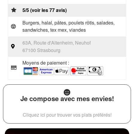
5/5 (voir les 77 avis)
Burgers, halal, pâtes, poulets rôtis, salades,
sandwiches, tex mex, viandes
63A, Route d'Altenheim, Neuhof
67100 Strasbourg
Moyens de paiement :
Je compose avec mes envies!
Cliquez ici pour trouver vos plats préférés!