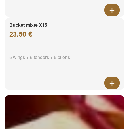
Bucket mixte X15
23.50 €
5 wings + 5 tenders + 5 pilons