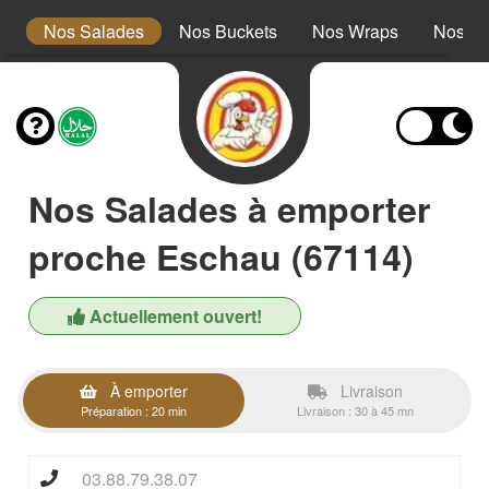
s
Nos Salades
Nos Buckets
Nos Wraps
Nos Bu
Nos Salades à emporter
proche Eschau (67114)
Actuellement ouvert!
À emporter
Livraison
Préparation : 20 min
Livraison : 30 à 45 mn
03.88.79.38.07