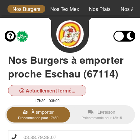
s
Nos Burgers
Nos Tex Mex
Nos Plats
Nos Ac
Nos Burgers à emporter
proche Eschau (67114)
Actuellement fermé...
17h30 - 03h00
À emporter
Livraison
Précommande pour 17h50
Précommande pour 18h15
03.88.79.38.07