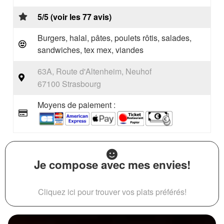
5/5 (voir les 77 avis)
Burgers, halal, pâtes, poulets rôtis, salades,
sandwiches, tex mex, viandes
63A, Route d'Altenheim, Neuhof
67100 Strasbourg
Moyens de paiement :
Je compose avec mes envies!
Cliquez ici pour trouver vos plats préférés!