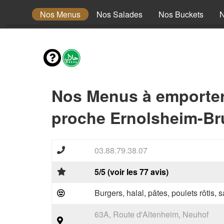
envies
Nos Menus
Nos Salades
Nos Buckets
N
Nos Menus à emporte
proche Ernolsheim-Br
03.88.79.38.07
5/5 (voir les 77 avis)
Burgers, halal, pâtes, poulets rôtis,
63A, Route d'Altenheim, Neuhof