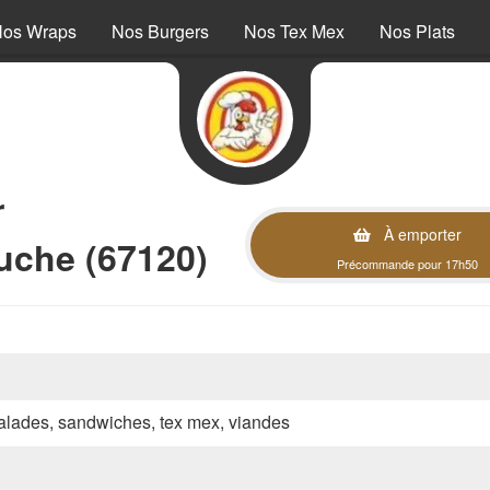
os Wraps
Nos Burgers
Nos Tex Mex
Nos Plats
r
À emporter
uche (67120)
Précommande pour 17h50
 salades, sandwiches, tex mex, viandes