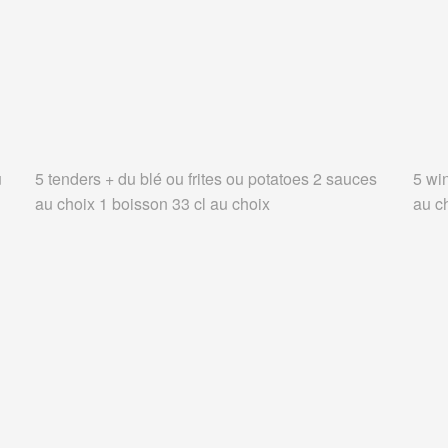
u
5 tenders + du blé ou frites ou potatoes 2 sauces
5 wi
au choix 1 boisson 33 cl au choix
au c