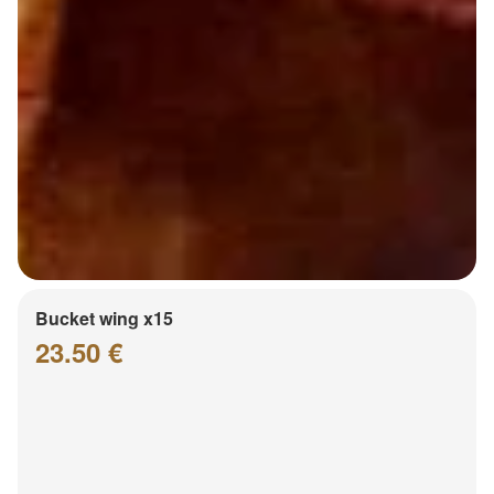
Bucket wing x15
23.50 €