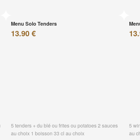
Menu Solo Tenders
Men
13.90 €
13.
u
5 tenders + du blé ou frites ou potatoes 2 sauces
5 wi
au choix 1 boisson 33 cl au choix
au c