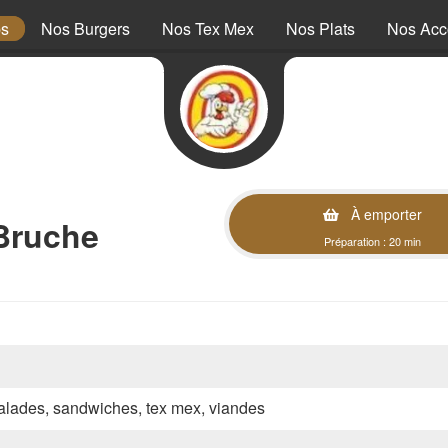
ps
Nos Burgers
Nos Tex Mex
Nos Plats
Nos Ac
À emporter
Bruche
Préparation : 20 min
 salades, sandwiches, tex mex, viandes