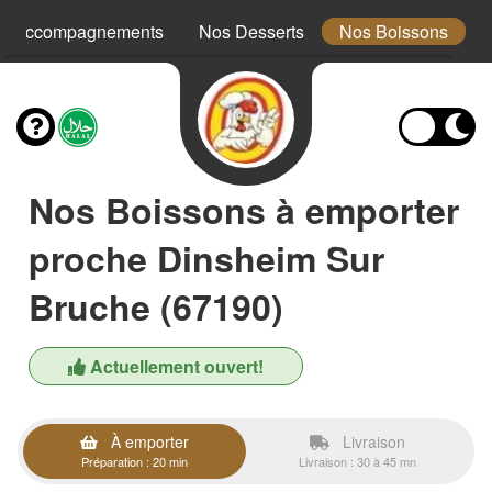
s Accompagnements
Nos Desserts
Nos Boissons
Nos Boissons à emporter
proche Dinsheim Sur
Bruche (67190)
Actuellement ouvert!
À emporter
Livraison
Préparation : 20 min
Livraison : 30 à 45 mn