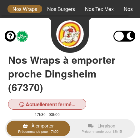
s
Nos Wraps
Nos Burgers
Nos Tex Mex
Nos Pl
Nos Wraps à emporter
proche Dingsheim
(67370)
Actuellement fermé...
17h30 - 03h00
À emporter
Livraison
Précommande pour 17h50
Précommande pour 18h15