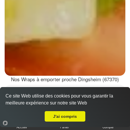
Nos Wraps à emporter proche Dingsheim (67370)
Wraps Chicken
Ce site Web utilise des cookies pour vous garantir la
8.50 €
meilleure expérience sur notre site Web
A Emporter sur Dingsheim
J'ai compris
Salade, tomates
Accueil
Panier
Compte