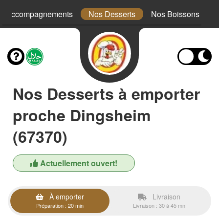
s Accompagnements
Nos Desserts
Nos Boissons
Nos Desserts à emporter
proche Dingsheim
(67370)
Actuellement ouvert!
À emporter
Livraison
Préparation : 20 min
Livraison : 30 à 45 mn