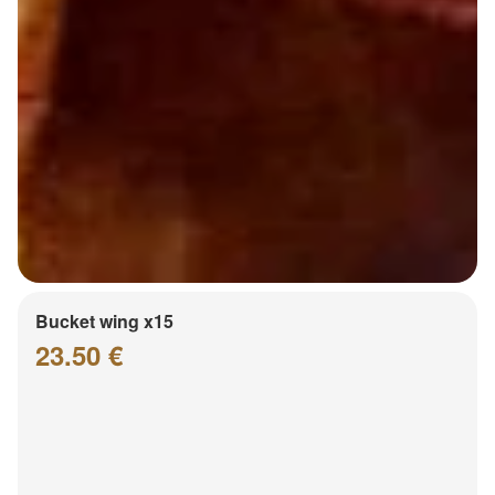
Bucket wing x15
23.50 €