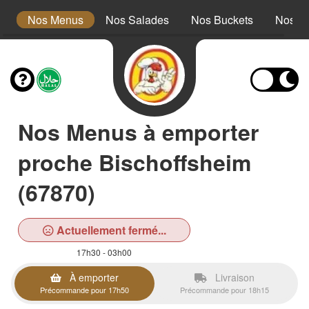
s
Nos Menus
Nos Salades
Nos Buckets
Nos W
Nos Menus à emporter
proche Bischoffsheim
(67870)
Actuellement fermé...
17h30 - 03h00
À emporter
Livraison
Précommande pour 17h50
Précommande pour 18h15