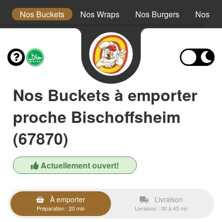
s
Nos Buckets
Nos Wraps
Nos Burgers
Nos Te
Nos Buckets à emporter
proche Bischoffsheim
(67870)
Actuellement ouvert!
À emporter
Livraison
Préparation : 20 min
Livraison : 30 à 45 mn