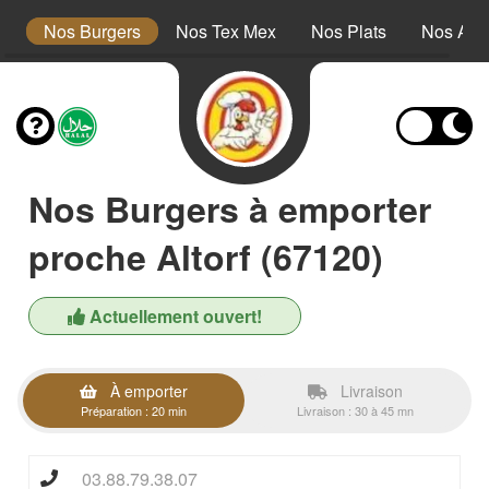
s
Nos Burgers
Nos Tex Mex
Nos Plats
Nos Ac
Nos Burgers à emporter
proche Altorf (67120)
Actuellement ouvert!
À emporter
Livraison
Préparation : 20 min
Livraison : 30 à 45 mn
03.88.79.38.07