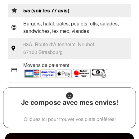
5/5 (voir les 77 avis)
Burgers, halal, pâtes, poulets rôtis, salades,
sandwiches, tex mex, viandes
63A, Route d'Altenheim, Neuhof
67100 Strasbourg
Moyens de paiement :
Je compose avec mes envies!
Cliquez ici pour trouver vos plats préférés!