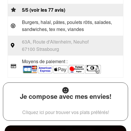
5/5 (voir les 77 avis)
Burgers, halal, pâtes, poulets rôtis, salades,
sandwiches, tex mex, viandes
63A, Route d'Altenheim, Neuhof
67100 Strasbourg
Moyens de paiement :
Je compose avec mes envies!
Cliquez ici pour trouver vos plats préférés!