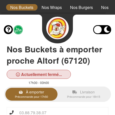
s
Nos Buckets
Nos Wraps
Nos Burgers
Nos Te
Nos Buckets à emporter
proche Altorf (67120)
Actuellement fermé...
17h30 - 03h00
À emporter
Livraison
Précommande pour 17h50
Précommande pour 18h15
03.88.79.38.07