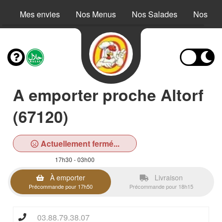
Mes envies
Nos Menus
Nos Salades
Nos Buc
A emporter proche Altorf
(67120)
Actuellement fermé...
17h30 - 03h00
À emporter
Livraison
Précommande pour 17h50
Précommande pour 18h15
03.88.79.38.07