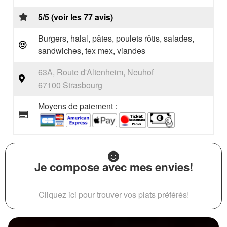
5/5 (voir les 77 avis)
Burgers, halal, pâtes, poulets rôtis, salades,
sandwiches, tex mex, viandes
63A, Route d'Altenheim, Neuhof
67100 Strasbourg
Moyens de paiement :
Je compose avec mes envies!
Cliquez ici pour trouver vos plats préférés!