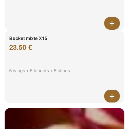
Bucket mixte X15
23.50 €
5 wings + 5 tenders + 5 pilons